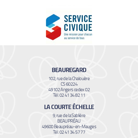
BEAUREGARD
102, rue de la Chalouère
CS 60224
49102 Angers cedex 02
Tél. 02 41 34 82 11
LA COURTE ÉCHELLE
9, rue de la Sablière
BEAUPRÉAU
49600 Beaupréau-en-Mauges
Tél. 02 41 34 57 77