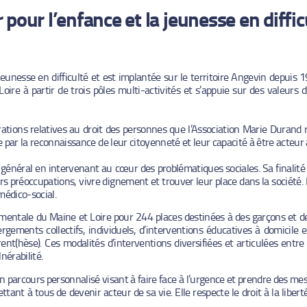
r pour l’enfance et la jeunesse en diffic
eunesse en difficulté et est implantée sur le territoire Angevin depuis 1
re à partir de trois pôles multi-activités et s’appuie sur des valeurs de
ations relatives au droit des personnes que l’Association Marie Durand
e par la reconnaissance de leur citoyenneté et leur capacité à être acteur a
énéral en intervenant au cœur des problématiques sociales. Sa finalité es
rs préoccupations, vivre dignement et trouver leur place dans la société. 
médico-social.
ementale du Maine et Loire pour 244 places destinées à des garçons et des
gements collectifs, individuels, d’interventions éducatives à domicile e
nt(hèse). Ces modalités d’interventions diversifiées et articulées entre
nérabilité.
n parcours personnalisé visant à faire face à l’urgence et prendre des m
ttant à tous de devenir acteur de sa vie. Elle respecte le droit à la liber