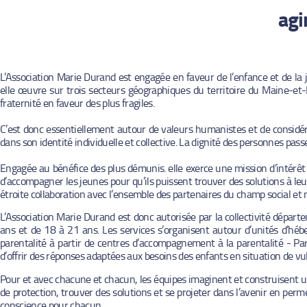
agi
L’Association Marie Durand est engagée en faveur de l’enfance et de la j
elle œuvre sur trois secteurs géographiques du territoire du Maine-et-Loi
fraternité en faveur des plus fragiles.
C’est donc essentiellement autour de valeurs humanistes et de considér
dans son identité individuelle et collective. La dignité des personnes pass
Engagée au bénéfice des plus démunis. elle exerce une mission d’intérêt g
d’accompagner les jeunes pour qu’ils puissent trouver des solutions à leu
étroite collaboration avec l’ensemble des partenaires du champ social et 
L’Association Marie Durand est donc autorisée par la collectivité départ
ans et de 18 à 21 ans. Les services s’organisent autour d’unités d’héber
parentalité à partir de centres d’accompagnement à la parentalité - Pare
d’offrir des réponses adaptées aux besoins des enfants en situation de vul
Pour et avec chacune et chacun, les équipes imaginent et construisent u
de protection, trouver des solutions et se projeter dans l’avenir en perme
conscience pour chacun.