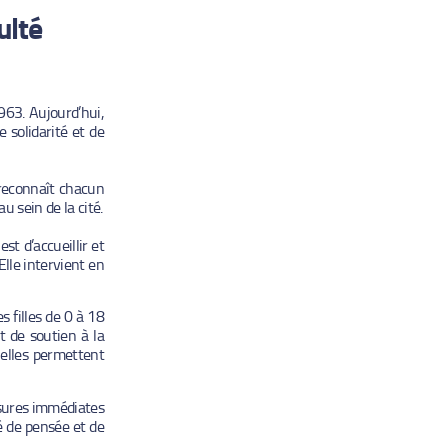
ulté
963. Aujourd’hui,
 solidarité et de
 reconnaît chacun
u sein de la cité.
t d’accueillir et
Elle intervient en
 filles de 0 à 18
t de soutien à la
 elles permettent
esures immédiates
té de pensée et de