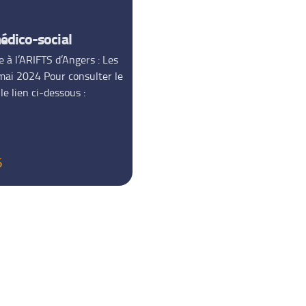
médico-social
 à l’ARIFTS d’Angers : Les
 mai 2024 Pour consulter le
le lien ci-dessous :
5