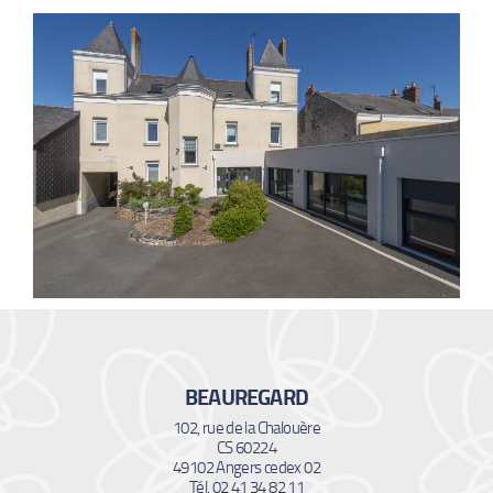
BEAUREGARD
102, rue de la Chalouère
CS 60224
49102 Angers cedex 02
Tél. 02 41 34 82 11