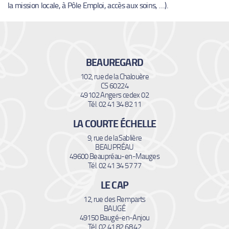
la mission locale, à Pôle Emploi, accès aux soins, …).
BEAUREGARD
102, rue de la Chalouère
CS 60224
49102 Angers cedex 02
Tél. 02 41 34 82 11
LA COURTE ÉCHELLE
9, rue de la Sablière
BEAUPRÉAU
49600 Beaupréau-en-Mauges
Tél. 02 41 34 57 77
LE CAP
12, rue des Remparts
BAUGÉ
49150 Baugé-en-Anjou
Tél. 02 41 82 68 42