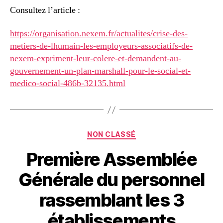
des
Consultez l’article :
métiers
de
https://organisation.nexem.fr/actualites/crise-des-
l’humain
metiers-de-lhumain-les-employeurs-associatifs-de-
nexem-expriment-leur-colere-et-demandent-au-
gouvernement-un-plan-marshall-pour-le-social-et-
medico-social-486b-32135.html
Catégories
NON CLASSÉ
Première Assemblée
Générale du personnel
rassemblant les 3
établissements