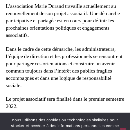
Durand
L’association Marie Durand travaille actuellement au
travaille
renouvellement de son projet associatif. Une démarche
actuellement
participative et partagée est en cours pour définir les
au
prochaines orientations politiques et engagements
renouvellement
associatifs.
de
son
projet
Dans le cadre de cette démarche, les administrateurs,
associatif
l’équipe de direction et les professionnels se rencontrent
pour partager ces orientations et construire un avenir
commun toujours dans l’intérêt des publics fragiles
accompagnés et dans une logique de responsabilité
sociale.
Le projet associatif sera finalisé dans le premier semestre
2022.
nous utilisons des cookies ou technologies similaires pour
stocker et accéder à des informations personnelles comme