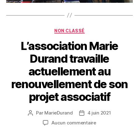
Catégories
NON CLASSÉ
L’association Marie
Durand travaille
actuellement au
renouvellement de son
projet associatif
Par
MarieDurand
4 juin 2021
Auteur
Date
de
de
sur
Aucun commentaire
l’article
l’article
L’association
Marie