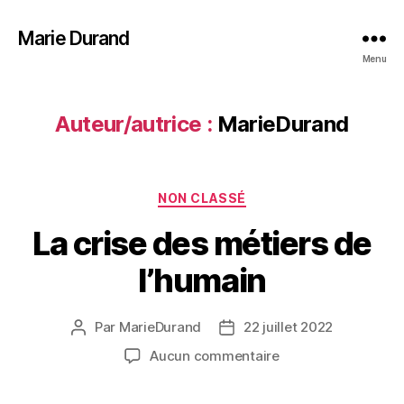
Marie Durand
Menu
Auteur/autrice :
MarieDurand
Catégories
NON CLASSÉ
La crise des métiers de
l’humain
Par
MarieDurand
22 juillet 2022
Auteur
Date
de
de
sur
Aucun commentaire
l’article
l’article
La
crise